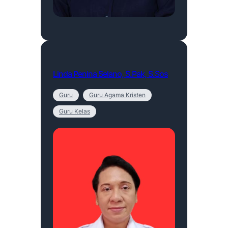
Linda Penina Selano, S.Pak, S.Sos
Guru
Guru Agama Kristen
Guru Kelas