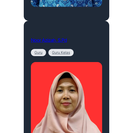
Noor Azizah, S.Pd
Guru
Guru Kelas